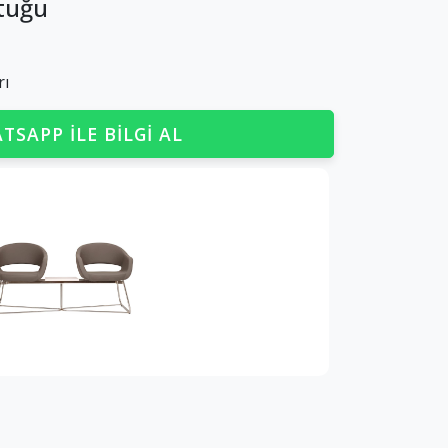
tuğu
rı
TSAPP ILE BILGI AL