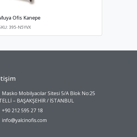
Muya Ofis Kanepe
SKU: 395-N5YVX
etişim
Masko Mobilyacılar Sitesi 5/A Blok No:25
İTELLİ – BAŞAKŞEHİR / İSTANBUL
+90 212 595 27 18
info@yalcinofis.com