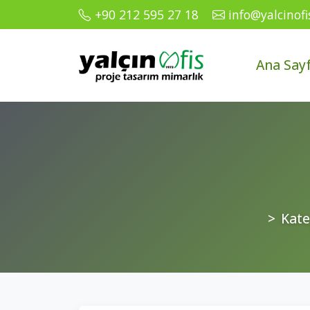
+90 212 595 27 18
info@yalcinof
Ana Say
Kate